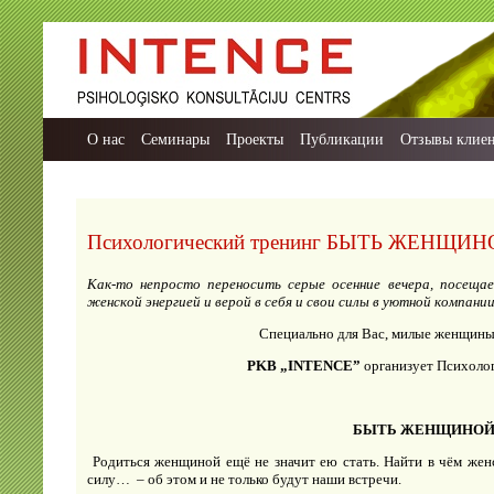
О нас
Семинары
Проекты
Публикации
Отзывы клие
Психологический тренинг БЫТЬ ЖЕНЩИ
Как-то непросто переносить серые осенние вечера, посеща
женской энергией и верой в себя и свои силы в уютной компании
Специально для Вас, милые женщины
PKB
„INTENCE”
организует Психоло
БЫТЬ ЖЕНЩИНО
Родиться женщиной ещё не значит ею стать. Найти в чём жен
силу… – об этом и не только будут наши встречи.