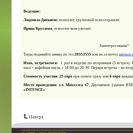
Ведущие:
Людмила Диёкиене
, психолог, групповой психотерапевт.
Ирина Круглова
, психолог-консультант.
Заинтересованы?
Тогда подавайте заявку по тел.
28353555
или на эл.почту
intence
Итак, встречаемся:
1 раз в неделю по вторникам (5 встреч).
часа + кофейная пауза, с 18:00 до 20:30. Первая встреча – во вт
Стоимость участия: 25 евро
при оплате сразу или
6 евро
каждый 
Место проведения:
ул. Михоэлса 47
, Даугавпилс (здание RS
«I
NTENCE
»
.
Наверх