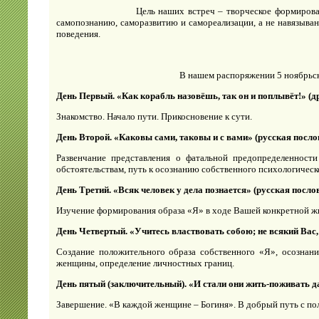
Цель наших встреч – творческое формирование Ва
самопознанию, саморазвитию и самореализации, а не навязыва
поведения.
В нашем распоряжении 5 ноябрьск
День Первый.
«Как корабль назовёшь, так он и поплывёт!» (д
Знакомство. Начало пути. Прикосновение к сути.
День Второй.
«Каковы сами, таковы и с вами» (русская посло
Развенчание представления о фатальной предопределенност
обстоятельствам, путь к осознанию собственного психологическ
День Третий.
«Всяк человек у дела познается» (русская посло
Изучение формирования образа «Я» в ходе Вашей конкретной ж
День Четвертый.
«Учитесь властвовать собою; не всякий Вас,
Создание положительного образа собственного «Я», осознание
женщины, определение личностных границ.
День пятый (заключительный).
«И стали они жить-поживать да
Завершение. «В каждой женщине – Богиня». В добрый путь с п