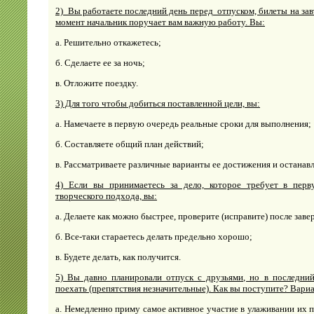
2) Вы работаете последний день перед отпуском, билеты на за
момент начальник поручает вам важную работу. Вы:
а. Решительно откажетесь;
б. Сделаете ее за ночь;
в. Отложите поездку.
3) Для того чтобы добиться поставленной цели, вы:
а. Намечаете в первую очередь реальные сроки для выполнения;
б. Составляете общий план действий;
в. Рассматриваете различные варианты ее достижения и останав
4) Если вы принимаетесь за дело, которое требует в перв
творческого подхода, вы:
а. Делаете как можно быстрее, проверите (исправите) после зав
б. Все-таки стараетесь делать предельно хорошо;
в. Будете делать, как получится.
5) Вы давно планировали отпуск с друзьями, но в последни
поехать (препятствия незначительные). Как вы поступите? Вари
а. Немедленно приму самое активное участие в улаживании их 