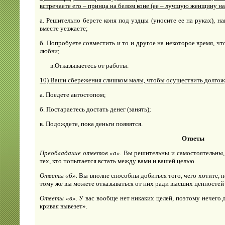
встречаете его – принца на белом коне (ее – лучшую женщину на
а. Решительно берете коня под уздцы (уносите ее на руках), 
вместе уезжаете;
б. Попробуете совместить и то и другое на некоторое время, ч
любви;
в.Отказываетесь от работы.
10) Ваши сбережения слишком малы, чтобы осуществить долгож
a. Поедете автостопом;
б. Постараетесь достать денег (занять);
в. Подождете, пока деньги появятся.
Ответы
Преобладание ответов «а».
Вы решительны и самостоятельны, 
тех, кто попытается встать между вами и вашей целью.
Ответы «б».
Вы вполне способны добиться того, чего хотите, н
тому же вы можете отказываться от них ради высших ценностей
Ответы «в».
У вас вообще нет никаких целей, поэтому нечего 
кривая вывезет».