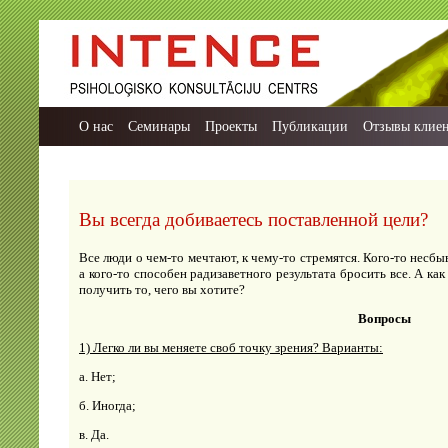
О нас
Семинары
Проекты
Публикации
Отзывы клие
Вы всегда добиваетесь поставленной цели?
Все люди о чем-то мечтают, к чему-то стремятся. Кого-то несб
а кого-то способен радизаветного результата бросить все. А как
получить то, чего вы хотите?
Вопросы
1) Легко ли вы меняете своб точку зрения? Варианты:
а. Нет;
б. Иногда;
в. Да.