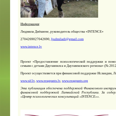
Информация
:
Людмила Диёкиене, руководитель общества «INTENCE»
27042690
27042690
,
ljudmiladi@gmail.com
www.intence.lv
Проект «Предоставление психологической поддержки и помо
семьям с детьми Даугавпилса и Даугавпилского региона» (№ 201
Проект осуществляется при финансовой поддержке Исландии, Л
www.sif.lv
,
www.eeagrants.lv
,
www.eeagrants.org
Эта публикация обеспечена поддержкой Финансового инструм
финансовой поддержкой Латвийской Республики. За соде
«Центр психологических консультаций «INTENCE»».