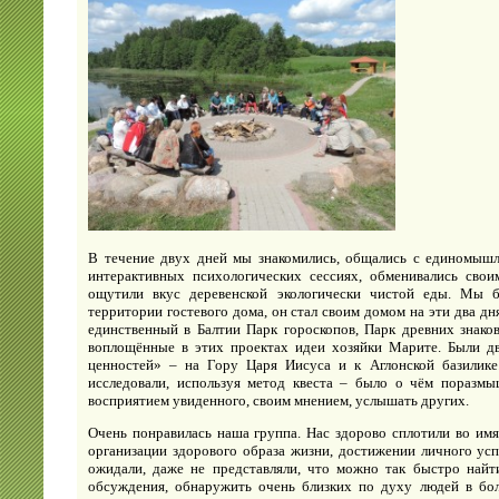
В течение двух дней мы знакомились, общались с единомышл
интерактивных психологических сессиях, обменивались свои
ощутили вкус деревенской экологически чистой еды. Мы 
территории гостевого дома, он стал своим домом на эти два д
единственный в Балтии Парк гороскопов, Парк древних знако
воплощённые в этих проектах идеи хозяйки Марите. Были д
ценностей» – на Гору Царя Иисуса и к Аглонской базилике
исследовали, используя метод квеста – было о чём поразмы
восприятием увиденного, своим мнением, услышать других.
Очень понравилась наша группа. Нас здорово сплотили во им
организации здорового образа жизни, достижении личного усп
ожидали, даже не представляли, что можно так быстро найт
обсуждения, обнаружить очень близких по духу людей в бо