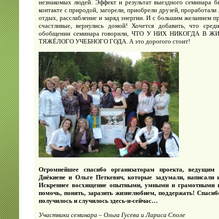
незнакомых людей. Эффект и результат выездного семинара 
контакте с природой, загорели, приобрели друзей, проработали
отдых, расслабление и заряд энергии. И с большим желанием п
счастливые, вернулись домой! Хочется добавить, что сред
обобщении семинара говорили, ЧТО У НИХ НИКОГДА В
ТЯЖЁЛОГО УЧЕБНОГО ГОДА. А это дорогого стоит!
Огромнейшее спасибо организаторам проекта, ведущим 
Диёкиене и Ольге Петкевич, которые задумали, написали 
Искреннее восхищение опытными, умными и грамотными п
помочь, понять, заразить жизнелюбием, поддержать! Спасиб
получилось и случилось здесь-и-сейчас…
Участники семинара – Ольга Гусева и Лариса Споле