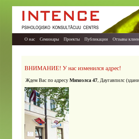
О нас
Семинары
Проекты
Публикации
Отзывы клие
ВНИМАНИЕ! У нас изменился адрес!
Ждем Вас по адресу
Михоэлса 47
, Даугавпилс (зда