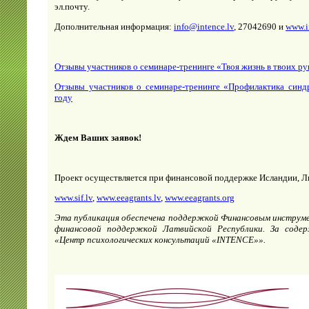
эл.почту.
Дополнительная информация:
info@intence.lv
, 27042690 и
www.i
Отзывы участников о семинаре-тренинге «Твоя жизнь в твоих ру
Отзывы участников о семинаре-тренинге «Профилактика синд
году
Ждем Ваших заявок!
Проект осуществляется при финансовой поддержке Исландии, Л
www.sif.lv
,
www.eeagrants.lv
,
www.eeagrants.org
Эта публикация обеспечена поддержкой Финансовым инструме
финансовой поддержкой Латвийской Республики. За соде
«Центр психологических консультаций «INTENCE»».