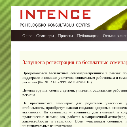
О нас
Семинары
Проекты
Публикации
Отзывы клие
Запущена регистрация на бесплатные семина
Продолжаются
бесплатные семинары-тренинги
в рамках пр
поддержки и помощи учителям, социальным работникам и семья
региона» (№ 2012.EEZ/PP/1/MIC/098/016).
Целевая группа: семьи с детьми, учителя и социальные работни
региона.
На практических семинарах для родителей участники у
стабильность, приобретут навыки создания здоровых отношени
активности. На семинарах – тренингах для учителей и соц
практические навыки, как, работая в напряженной атмосфере,
жизнестойкость и гармонию. Всем участникам семинара т
индивидуальные консультации.