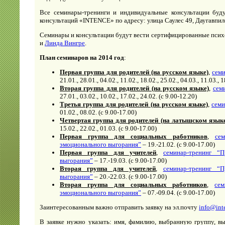
Все семинары-тренинги и индивидуальные консультации буд
консультаций «INTENCE» по адресу: улица Саулес 49, Даугавпилс
Семинары и консультации будут вести сертифицированные псих
и
Линда Вингре
.
План семинаров на 2014 год
:
Первая группа для родителей (на русском языке)
,
семи
21.01., 28.01., 04.02., 11.02., 18.02., 25.02., 04.03., 11.03., 
Вторая группа для родителей (на русском языке)
,
сем
27.01., 03.02., 10.02., 17.02., 24.02. (с 9.00-12.20)
Третья группа для родителей (на русском языке)
,
семи
01.02., 08.02. (с 9.00-17.00)
Четвертая группа для родителей (на латышском язык
15.02., 22.02., 01.03. (с 9.00-17.00)
Первая группа для социальных работников
,
се
эмоционального выгорания”
– 19.-21.02. (с 9.00-17.00)
Первая группа для учителей
,
семинар-тренинг “
выгорания”
– 17.-19.03. (с 9.00-17.00)
Вторая группа для учителей
,
семинар-тренинг “
выгорания”
– 20.-22.03. (с 9.00-17.00)
Вторая группа для социальных работников
,
сем
эмоционального выгорания”
– 07.-09.04. (с 9.00-17.00)
Заинтересованным важно отправить заявку на эл.почту
info@int
В заявке нужно указать: имя, фамилию, выбранную группу, в