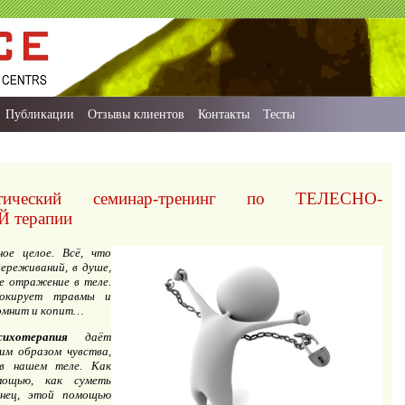
Публикации
Отзывы клиентов
Контакты
Тесты
ктический семинар-тренинг по ТЕЛЕСНО-
терапии
ное целое. Всё, что
переживаний, в душе,
е отражение в теле.
окирует травмы и
Помнит и копит…
сихотерапия
даёт
им образом чувства,
в нашем теле. Как
ощью, как суметь
онец, этой помощью