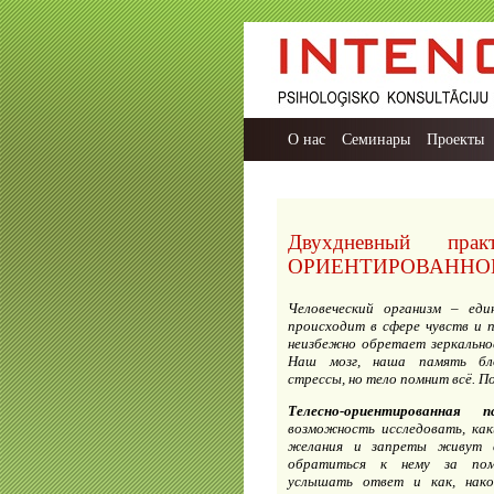
О нас
Семинары
Проекты
Двухдневный пра
ОРИЕНТИРОВАННОЙ 
Человеческий организм – еди
происходит в сфере чувств и 
неизбежно обретает зеркально
Наш мозг, наша память бл
стрессы, но тело помнит всё. 
Телесно-ориентированная п
возможность исследовать, как
желания и запреты живут 
обратиться к нему за пом
услышать ответ и как, нак