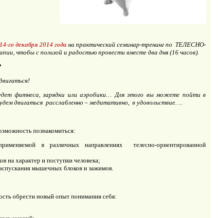
 14-го декабря 2014 года
на практический семинар-тренинг по ТЕЛЕСНО-
, чтобы с пользой и радостью провести вместе два дня (16 часов).
?
 двигаться!
будет фитнеса, зарядки или аэробики… Для этого вы можете пойти в
удем двигаться расслабленно – медитативно, в удовольствие….
озможность познакомиться:
 применяемой в различных направлениях телесно-ориентированной
в на характер и поступки человека;
аспускания мышечных блоков и зажимов.
ость обрести новый опыт понимания себя: