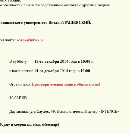
нных эмоций;
особенностей при непосредственном контакте с другими людьми.
аугавпилсского университета Виталий РАЩЕВСКИЙ.
 эл.почте:
wiras@inbox.lv
В субботу
13-го декабря
2014 года
в 10:00
и
в воскресение
14-го декабря
2014 года
в 10:00
Ограничено.
Предварительная запись обязательна!
30,00
EUR
Даугавпилс,
ул. Саулес, 49
, Психологический центр «INTENCE»
рму и коврик (пледик, одеяльце)