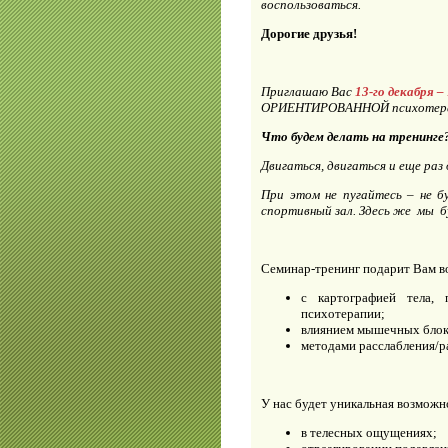
воспользоваться.
Дорогие друзья!
Приглашаю Вас
13-го декабря –
ОРИЕНТИРОВАННОЙ психотерапии
Что будем делать на тренинге
Двигаться, двигаться и еще раз
При этом не пугайтесь – не 
спортивный зал.
Здесь же мы б
Семинар-тренинг подарит Вам в
с картографией тела,
психотерапии;
влиянием мышечных блоко
методами расслабления/р
У нас будет уникальная возможн
в телесных ощущениях;