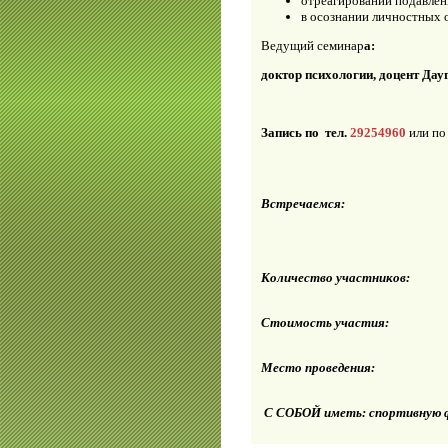
отреагировании подавле
в осознании личностных 
Ведущий семинар
а:
доктор психологии, доцент Д
Запись по тел.
29254960
или по
Встречаемся:
Количество участников:
Стоимость участия:
Место проведения:
С СОБОЙ иметь: спортивную фо