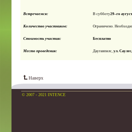
Встречаемся:
В субботу
2
9
–
го аугус
Количество участников:
Ограничено. Необходим
Стоимость участия:
Бесплатно
Место проведения:
Даугавпилс,
ул. Саулес
Наверх
© 2007 - 2021 INTENCE