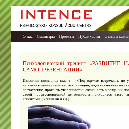
О нас
Семинары
Проекты
Публикации
Отзывы клие
Психологический тренинг «РАЗВИТИ
САМОПРЕЗЕНТАЦИИ»
Известная пословица гласит – «Под одежке встречают, по 
человека возникает множество ситуаций, когда важно показать 
впечатление, проявить уверенность и активность в создании нов
своей профессиональной деятельности приходится часто вы
клиентами, учениками и т.д.).