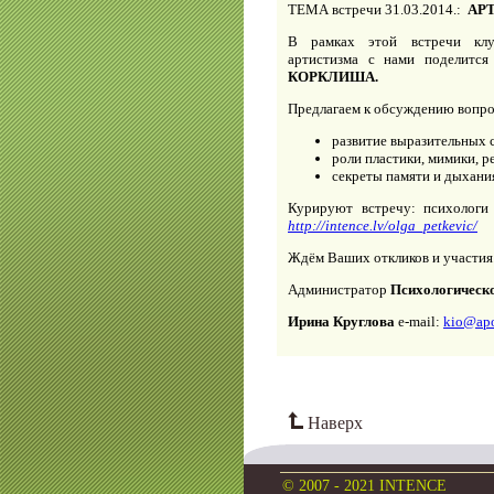
ТЕМА встречи 31.03.2014.:
АРТ
В рамках этой встречи клу
артистизма с нами поделитс
КОРКЛИША.
Предлагаем к обсуждению вопр
развитие выразительных с
роли пластики, мимики, р
секреты памяти и дыхани
Курируют встречу: психоло
http://intence.lv/olga_petkevic/
Ждём Ваших откликов и участия
Администратор
Психологическо
Ирина Круглова
e-mail:
kio@apo
Наверх
© 2007 - 2021 INTENCE