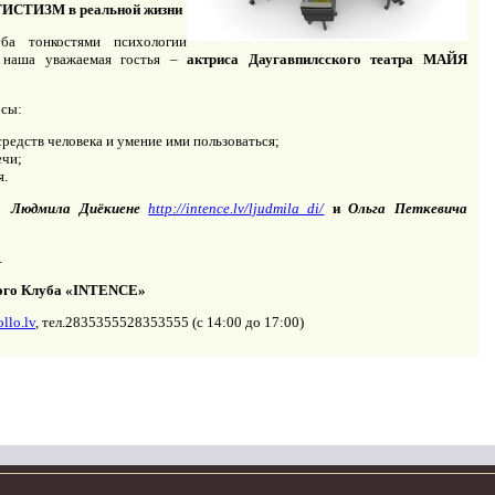
ИСТИЗМ в реальной жизни
ба тонкостями психологии
я наша уважаемая гостья –
актриса Даугавпилсского театра МАЙЯ
осы:
редств человека и умение ими пользоваться;
ечи;
я.
ги
Людмила Диёкиене
http://intence.lv/ljudmila_di/
и
Ольга Петкевича
.
го Клуба «
INTENCE
»
llo.lv
, тел.
28353555
28353555
(с 14:00 до 17:00)