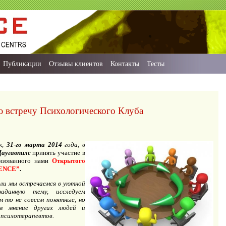
Публикации
Отзывы клиентов
Контакты
Тесты
ю встречу Психологического Клуба
к,
31-го марта 2014
года, в
Даугавпилс
принять участие в
низованного нами
Открытого
ENCE”
.
ели мы встречаемся в уютной
аданную тему, исследуем
м-то не совсем понятные, но
ем мнение других людей и
– психотерапевтов.