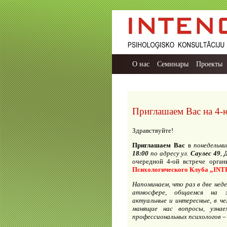
О нас
Семинары
Проекты
Приглашаем Вас на 4-
Здравствуйте!
Приглашаем Вас
в
понедельни
18:00
по адресу ул.
Саулес 49
,
очередной 4-ой встрече орга
Психологического Клуба
„INT
Напоминаем, что раз в две нед
атмосфере, общаемся на з
актуальные и интересные, в че
манящие нас вопросы, узна
профессиональных психологов 