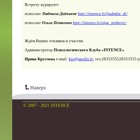
Встречу курируют:
психолог
Людмила Диёкиене
http://intence.lv/ljudmila_di/
психолог
Ольга Петкевич
http://intence.lv/olga_petkevic/
Ждём Ваших откликов и участия.
Администратор
Психологического Клуба «
INTENCE
»
Ирина Круглова
e-mail:
kio@apollo.lv
, тел.
28353555
28353555
(
Наверх
© 2007 - 2021 INTENCE