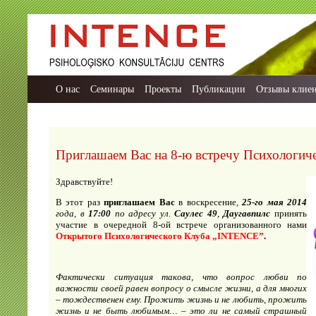
О нас
Семинары
Проекты
Публикации
Отзывы клие
Приглашаем Вас на 8-ю встречу Психологич
Здравствуйте!
В этот раз
приглашаем Вас
в воскресение
,
25-го мая 2014
года, в
17:00
по адресу ул.
Саулес 49
,
Даугавпилс
принять
участие в очередной 8-ой встрече организованного нами
Открытого Психологического Клуба
„INTENCE”
.
Фактически ситуация такова, что вопрос любви по
важности своей равен вопросу о смысле жизни, а для многих
– тождественен ему. Прожить жизнь и не любить, прожить
жизнь и не быть любимым… – это ли не самый страшный