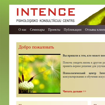
О нас
Семинары
Проекты
Публикации
Отзывы клие
Добро пожаловать
Вы пришли к тем, кто может по
Помочь увидеть жизнь в другом ра
принять верное решение для улучш
Психологический центр Inte
консультирования и обучения искус
Читать дальше >>