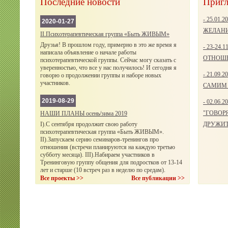
Последние новости
Пригл
- 25.01.
2020-01-27
ЖЕЛАНИ
II.Психотерапевтическая группа «Быть ЖИВЫМ»
Друзья! В прошлом году, примерно в это же время я
- 23-24.1
написала объявление о начале работы
ОТНОШЕ
психотерапевтической группы. Сейчас могу сказать с
уверенностью, что все у нас получилось! И сегодня я
- 21.09.
говорю о продолжении группы и наборе новых
участников.
САМИМ 
2019-08-29
- 02.06.2
"ГОВОР
НАШИ ПЛАНЫ осень/зима 2019
I).С сентября продолжит свою работу
ДРУЖИТ
психотерапевтическая группа «Быть ЖИВЫМ».
II).Запускаем серию семинаров-тренингов про
отношения (встречи планируются на каждую третью
субботу месяца). III).Набираем участников в
Тренинговую группу общения для подростков от 13-14
лет и старше (10 встреч раз в неделю по средам).
Все проекты >>
Все публикации >>