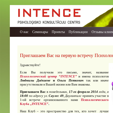
О нас
Семинары
Проекты
Публикации
Отзывы клие
Приглашаем Вас на первую встречу Психоло
Здравствуйте!
Если Вы получили это письмо, значит, название
Психологический центр “I
NTENCE
”
и имена психологов
Людмилы Диёкиене
и
Ольги Петкевич
так или иначе
присутствовали в Вашей жизни или Вам знакомы.
Приглашаем Вас
в
понедельник,
17-го февраля 2014
года, в
18:00
по адресу ул.
Саулес 49
,
Даугавпилс
принять участие в
1-ой встрече организованного нами
Психологического
Клуба
„INTENCE”
.
Наш Клуб – это пространство для тех, кто хочет лучше