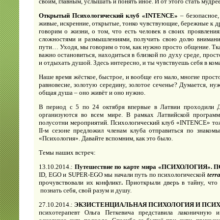
своим, главным, услышать и понять иное. И от этого стать мудр
Открытый Психологический клуб «INTENCE»
– безопасное
живые, искренние, открытые, тонко чувствующие, бережные к 
говорим о жизни, о том, что есть человек в своих проявлени
сложностями и размышлениями, получить свою долю внимания
пути… Уходя, мы говорим о том, как нужно просто общение. Тк
важно остановиться, находиться в близкой по духу среде, прост
и отдыхать душой. Здесь интересно, и ты чувствуешь себя в ком
Наше время жёсткое, быстрое, и вообще его мало, многие прос
равновесие, золотую середину, золотое сеченье? Думается, ну
общая душа – оно живёт и оно нужно.
В период с 5 по 24 октября впервые в Латвии проходили Д
организуются во всем мире. В рамках Латвийской програм
полусотни мероприятий. Психологический клуб «INTENCE» тож
II-м сезоне предложил членам клуба отправиться по знаком
«Психология». Давайте вспомним, как это было.
Темы наших встреч:
13.10.2014.:
Путешествие по карте мира «ПСИХОЛОГИЯ».
ID, EGO и SUPER-EGO мы начали путь по психологической
terr
прочувствовали их конфликт
.
Приоткрыли дверь в тайну, что е
познать себя, свой разум и душу.
27.10.2014.:
ЭКЗИСТЕНЦИАЛЬНАЯ ПСИХОЛОГИЯ И ПСИХ
психотерапевт Ольга Петкевича представила лаконичную