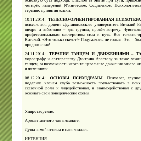
основную суть подхода. Спасибо за бытиё при сути, прикос
четырёх измерений (Физическое, Социальное, Психологичес
терапию принятия жизни.
10.11.2014.:
ТЕЛЕСНО-ОРИЕНТИРОВАННАЯ ПСИХОТЕР
психологии, доцент Даугавпилсского университета Виталий Ра
щедро и заботливо – для группы, провёл встречу. Чувство
профессиональным мастерством сила и путь. Вся телесно-о
Виталий: «Это только скелет!» Подумалось: не только. Это – бо
продолжения!
24.11.2014.:
ТЕРАПИЯ
ТАНЦЕМ И ДВИЖЕНИЯМИ – Т
хореографу и арттерапевту Дмитрию Арестову за такое лакон
танцем, за возможность через танцевальные движения заново «
и желаниями.
08.12.2014.:
ОСНОВЫ ПСИХОДРАМЫ
.
Психолог, группо
подарила членам клуба возможность поучаствовать в псих
сказочной роли и лицедействовал, и взаимодействовал с др
осознать свои поведенческие схемы.
Умиротворение.
Аромат мятного чая в комнате.
Душа зимой оттаяла и наполнилась.
ИНТЕНЦИЯ.