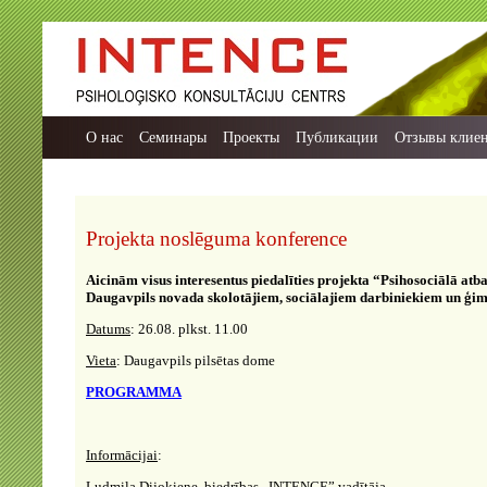
О нас
Семинары
Проекты
Публикации
Отзывы клие
Projekta noslēguma konference
Aicinām visus interesentus piedalīties projekta “Psihosociālā atb
Daugavpils novada skolotājiem, sociālajiem darbiniekiem un ģ
Datums
: 26.08. plkst. 11.00
Vieta
: Daugavpils pilsētas dome
PROGRAMMA
Informācijai
:
Ludmila Dijokiene, biedrības „INTENCE” vadītāja,