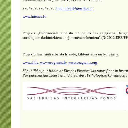
27042690
27042690
,
ljudmiladi@gmail.com
www.intence.lv
Projekts „Psihosociālā atbalsta un palīdzības sniegšana Daug
sociālajiem darbiniekiem un ģimenēm ar bērniem” (№ 2012.EEZ/P
Projektu finansiāli atbalsta Islande, Lihtenšteina un Norvēģija.
www.sif.lv
,
www.eeagrants.lv
,
www.eeagrants.org
Šī publikācija ir izdota ar Eiropas Ekonomikas zonas finanšu instru
Par publikācijas saturu atbild
biedrība „Psiholoģisko konsultācij