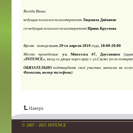
Всегда Ваши:
ведущая психолог-психотерапевт
Людмила Диёкиене
со-ведущая психолог-психотерапевт
Ирина Круглова
Время:
понедельник
29-го апреля 2019
года,
18:00-20:00
Место проведения:
ул. Михоэлса 47, Даугавпилс
(здан
«I
NTENCE
»
, вход со двора через арку с ул.Саулес
(если потеря
ОБЯЗАТЕЛЬНО
подтвердите своё участие, написав на эл.п
Фамилию, номер телефона
)
Наверх
© 2007 - 2021 INTENCE