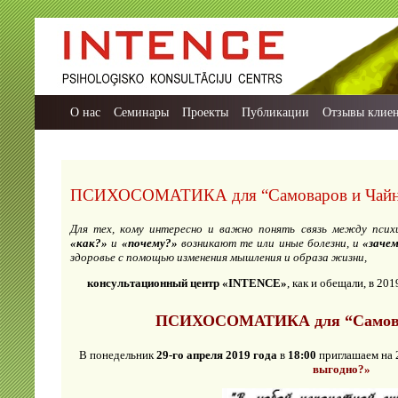
О нас
Семинары
Проекты
Публикации
Отзывы клие
ПСИХОСОМАТИКА для “Самоваров и Чайни
Для тех, кому интересно и важно понять связь между псих
«как?»
и
«почему?»
возникают те или иные болезни, и
«заче
здоровье с помощью изменения мышления и образа жизни,
консультационный центр
«INTENCE»
, как и обещали, в 20
ПСИХОСОМАТИКА для “Самова
В понедельник
29-го апреля 2019 года
в
18:00
приглашаем на 
выгодно?»