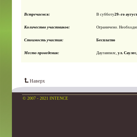
Встречаемся:
В субботу
2
9
–
го аугус
Количество участников:
Ограничено. Необходим
Стоимость участия:
Бесплатно
Место проведения:
Даугавпилс,
ул. Саулес
Наверх
© 2007 - 2021 INTENCE