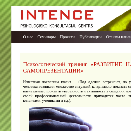
О нас
Семинары
Проекты
Публикации
Отзывы клие
Психологический тренинг «РАЗВИТИ
САМОПРЕЗЕНТАЦИИ»
Известная пословица гласит – «Под одежке встречают, по 
человека возникает множество ситуаций, когда важно показать 
впечатление, проявить уверенность и активность в создании нов
своей профессиональной деятельности приходится часто вы
клиентами, учениками и т.д.).