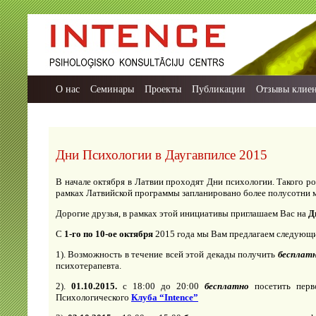
О нас
Семинары
Проекты
Публикации
Отзывы клие
Дни Психологии в Даугавпилсе 2015
В начале октября в Латвии проходят Дни психологии. Такого р
рамках Латвийской программы запланировано более полусотни 
Дорогие друзья, в рамках этой инициативы приглашаем Вас на
Д
С
1-го по 10-ое октября
2015 года мы Вам предлагаем следую
1). Возможность в течение всей этой декады получить
бесплат
психотерапевта.
2).
01.10.2015.
с 18:00 до 20:00
бесплатно
посетить перв
Психологического
Клуба “Intence”