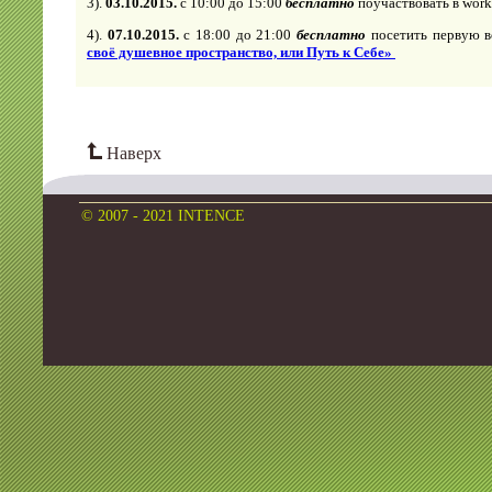
3).
03.10.2015.
с 10:00 до 15:00
бесплатно
поучаствовать в wor
4).
07.10.2015.
с 18:00 до 21:00
бесплатно
посетить первую в
своё душевное пространство, или Путь к Себе»
Наверх
© 2007 - 2021 INTENCE